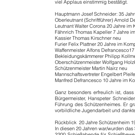
viel Applaus einstimmig bestätigt.
Hauptmann Josef Schneider: 35 Ja
Oberleutnant (Schriftführer) Arnol
Leutnant Walter Corona 20 Jahre 
Fähnrich Thomas Kapeller 7 Jahre
Kassier Thomas Kirschner neu
Furier Felix Plattner 20 Jahre im 
Waffenmeister Alfons Defrancesco
Bekleidungskämmerer Philipp Kollm
Oberschützenmeister Wolfgang Hol
Schützenmeister Martin Nairz neu
Mannschaftsvertreter Engelbert Ple
Manfred Defrancesco 10 Jahre im
Ganz besonders erfreulich ist, das
Bürgermeister, Hanspeter Schneider,
Führung des Schützenheimes. Er gr
vorbildliche Jugendarbeit und dankte
Rückblick ­ 20 Jahre Schützenheim 19
In diesen 20 Jahren war/wurden das
2200 Schießabende für Schießbewer