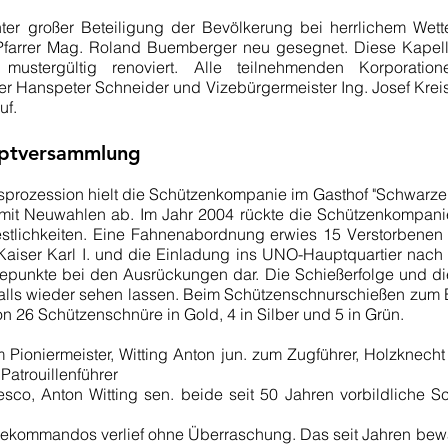
ter großer Beteiligung der Bevölkerung bei herrlichem Wet
n Pfarrer Mag. Roland Buemberger neu gesegnet. Diese Kape
 mustergültig renoviert. Alle teilnehmenden Korporati
r Hanspeter Schneider und Vizebürgermeister Ing. Josef Kreis
uf.
uptversammlung
prozession hielt die Schützenkompanie im Gasthof "Schwarzer A
it Neuwahlen ab. Im Jahr 2004 rückte die Schützenkompani
stlichkeiten. Eine Fahnenabordnung erwies 15 Verstorbenen d
iser Karl I. und die Einladung ins UNO-Hauptquartier nach S
öhepunkte bei den Ausrückungen dar. Die Schießerfolge und die
lls wieder sehen lassen. Beim Schützenschnurschießen zum Be
on 26 Schützenschnüre in Gold, 4 in Silber und 5 in Grün.
ioniermeister, Witting Anton jun. zum Zugführer, Holzknecht
atrouillenführer
sco, Anton Witting sen. beide seit 50 Jahren vorbildliche S
kommandos verlief ohne Überraschung. Das seit Jahren be