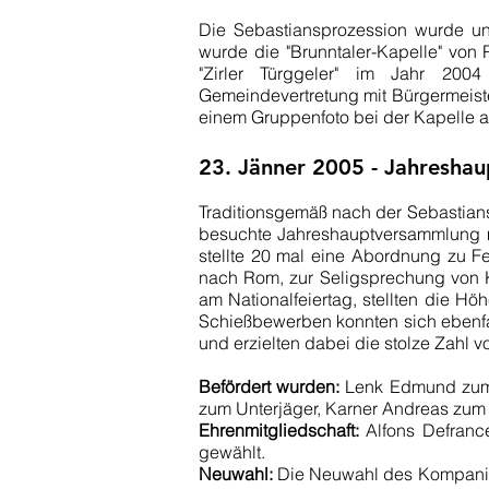
Die Sebastiansprozession wurde un
wurde die "Brunntaler-Kapelle" vo
"Zirler Türggeler" im Jahr 2004
Gemeindevertretung mit Bürgermeiste
einem Gruppenfoto bei der Kapelle a
23. Jänner 2005 - Jahresha
Traditionsgemäß nach der Sebastians
besuchte Jahreshauptversammlung m
stellte 20 mal eine Abordnung zu Fe
nach Rom, zur Seligsprechung von Ka
am Nationalfeiertag, stellten die H
Schießbewerben konnten sich ebenfa
und erzielten dabei die stolze Zahl v
Befördert wurden:
Lenk Edmund zum P
zum Unterjäger, Karner Andreas zum P
Ehrenmitgliedschaft:
Alfons Defrance
gewählt.
Neuwahl:
Die Neuwahl des Kompanie