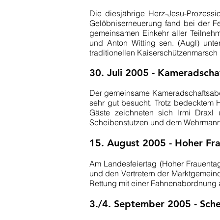
Die diesjährige Herz-Jesu-Prozessi
Gelöbniserneuerung fand bei der F
gemeinsamen Einkehr aller Teilnehm
und Anton Witting sen. (Augl) unt
traditionellen Kaiserschützenmarsch
30. Juli 2005 - Kameradsch
Der gemeinsame Kameradschaftsaben
sehr gut besucht. Trotz bedecktem
Gäste zeichneten sich Irmi Drax
Scheibenstutzen und dem Wehrmanng
15. August 2005 - Hoher Fr
Am Landesfeiertag (Hoher Frauenta
und den Vertretern der Marktgemeind
Rettung mit einer Fahnenabordnung
3./4. September 2005 - Sch