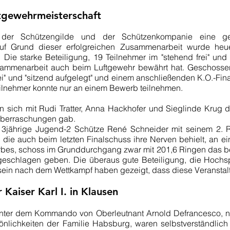
uftgewehrmeisterschaft
 der Schützengilde und der Schützenkompanie eine ge
 Auf Grund dieser erfolgreichen Zusammenarbeit wurde he
. Die starke Beteiligung, 19 Teilnehmer im "stehend frei" und
sammenarbeit auch beim Luftgewehr bewährt hat. Geschoss
i" und "sitzend aufgelegt" und einem anschließenden K.O.-Fin
Teilnehmer konnte nur an einem Bewerb teilnehmen.
en sich mit Rudi Tratter, Anna Hackhofer und Sieglinde Krug d
 Überraschungen gab.
r 13jährige Jugend-2 Schütze René Schneider mit seinem 2.
, die auch beim letzten Finalschuss ihre Nerven behielt, an 
erbes, schoss im Grunddurchgang zwar mit 201,6 Ringen das b
 geschlagen geben. Die überaus gute Beteiligung, die Hoch
in nach dem Wettkampf haben gezeigt, dass diese Veranstalt
r Kaiser Karl I. in Klausen
ter dem Kommando von Oberleutnant Arnold Defrancesco, nah
önlichkeiten der Familie Habsburg, waren selbstverständlic