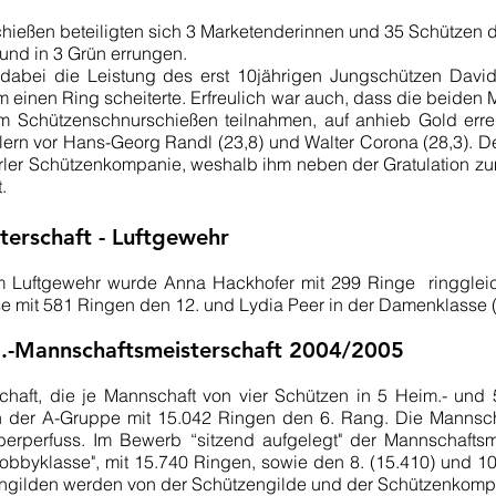
hießen beteiligten sich 3 Marketenderinnen und 35 Schützen 
 und in 3 Grün errungen.
dabei die Leistung des erst 10jährigen Jungschützen David
 einen Ring scheiterte. Erfreulich war auch, dass die beiden
 am Schützenschnurschießen teilnahmen, auf anhieb Gold er
eilern vor Hans-Georg Randl (23,8) und Walter Corona (28,3). D
 Zirler Schützenkompanie, weshalb ihm neben der Gratulation 
.
terschaft - Luftgewehr
em Luftgewehr wurde Anna Hackhofer mit 299 Ringe ­ ringglei
se mit 581 Ringen den 12. und Lydia Peer in der Damenklasse 
.-Mannschaftsmeisterschaft 2004/2005
chaft, die je Mannschaft von vier Schützen in 5 Heim.- un
in der A-Gruppe mit 15.042 Ringen den 6. Rang. Die Mannscha
rperfuss. Im Bewerb “sitzend aufgelegt" der Mannschaftsmei
obbyklasse", mit 15.740 Ringen, sowie den 8. (15.410) und 1
gilden werden von der Schützengilde und der Schützenkompa