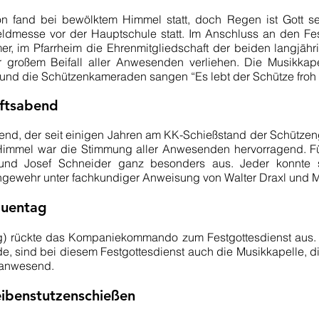
on fand bei bewölktem Himmel statt, doch Regen ist Gott se
eldmesse vor der Hauptschule statt. Im Anschluss an den F
er, im Pfarrheim die Ehrenmitgliedschaft der beiden langjä
er großem Beifall aller Anwesenden verliehen. Die Musikka
 und die Schützenkameraden sangen “Es lebt der Schütze froh u
aftsabend
d, der seit einigen Jahren am KK-Schießstand der Schützen
 Himmel war die Stimmung aller Anwesenden hervorragend. F
l und Josef Schneider ganz besonders aus. Jeder konnte
ewehr unter fachkundiger Anweisung von Walter Draxl und 
auentag
g) rückte das Kompaniekommando zum Festgottesdienst aus. 
e, sind bei diesem Festgottesdienst auch die Musikkapelle, di
 anwesend.
eibenstutzenschießen