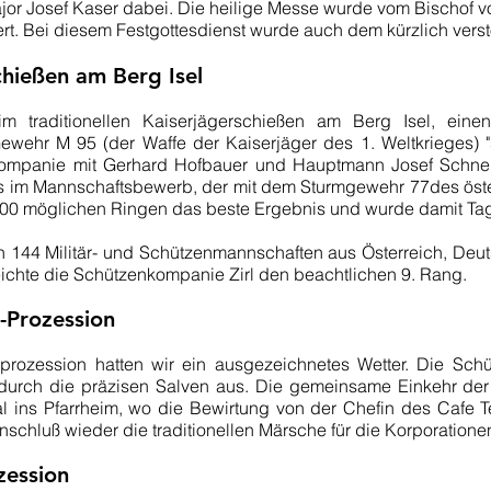
r Josef Kaser dabei. Die heilige Messe wurde vom Bischof vo
ert. Bei diesem Festgottesdienst wurde auch dem kürzlich vers
chießen am Berg Isel
im traditionellen Kaiserjägerschießen am Berg Isel, eine
Gewehr M 95 (der Waffe der Kaiserjäger des 1. Weltkrieges) 
nkompanie mit Gerhard Hofbauer und Hauptmann Josef Schne
oss im Mannschaftsbewerb, der mit dem Sturmgewehr 77des öst
n 100 möglichen Ringen das beste Ergebnis und wurde damit Ta
144 Militär- und Schützenmannschaften aus Österreich, Deutsc
eichte die Schützenkompanie Zirl den beachtlichen 9. Rang.
-Prozession
sprozession hatten wir ein ausgezeichnetes Wetter. Die Sc
durch die präzisen Salven aus. Die gemeinsame Einkehr der
al ins Pfarrheim, wo die Bewirtung von der Chefin des Cafe 
nschluß wieder die traditionellen Märsche für die Korporationen
zession