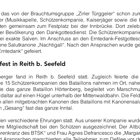
 das von der Brauchtumsgruppe „Zirler Türggeler“ schon zu
hmer (Musikkapelle, Schützenkompanie, Kaiserjäger sowie die
n gemeinsam zum Festplatz bei der Innbrücke. Dort zelebri
der Bevölkerung den Dankgottesdienst. Die Schützenkompanie
i exakte Salven. Im Anschluss an den Erntedank-Festgottes
bene Salutkanone „Nachtigall“. Nach den Ansprachen wurde gem
ntedank“ gefeiert.
est in Reith b. Seefeld
berger fand in Reith b. Seefeld statt. Zugleich feierte d
e 15 Schützenkompanien des Bataillons nahmen im Ort, nahe 
e das ganze Bataillon Hörtenberg, begleitet von Marschmu
eldaltar auf einen Hügel unterhalb der Mittenwaldbahn. Die Fel
n allen mitgebrachten Kanonen des Bataillons mit Kanonensalut
m „Gesang“ fast das ganze Inntal.
en verschiedene Ehrungen statt. Aus unserer Kompanie wurd
hre Mitgliedschaft bei den Schützen ausgezeichnet. Der Altb
Ehrenkranz des BTSK“ und Frau Agnes Defrancesco die „Marga
Ansprachen marschierten alle Teilnehmer zum Defilee vor d