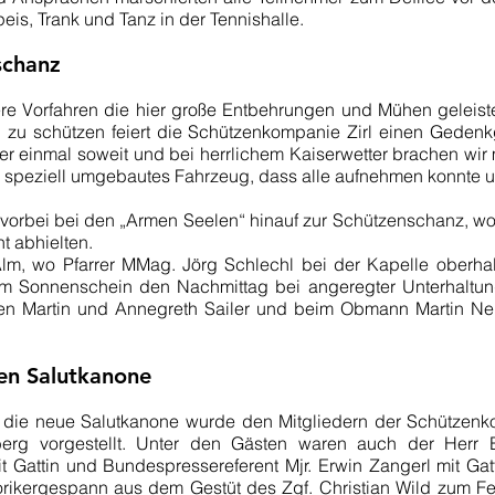
is, Trank und Tanz in der Tennishalle.
schanz
re Vorfahren die hier große Entbehrungen und Mühen geleis
zu schützen feiert die Schützenkompanie Zirl einen Gedenkgo
r einmal soweit und bei herrlichem Kaiserwetter brachen wi
ein speziell umgebautes Fahrzeug, dass alle aufnehmen konnte u
 vorbei bei den „Armen Seelen“ hinauf zur Schützenschanz, w
t abhielten.
lm, wo Pfarrer MMag. Jörg Schlechl bei der Kapelle oberhal
igem Sonnenschein den Nachmittag bei angeregter Unterhalt
ten Martin und Annegreth Sailer und beim Obmann Martin Neun
uen Salutkanone
, die neue Salutkanone wurde den Mitgliedern der Schützen
berg vorgestellt. Unter den Gästen waren auch der Herr B
it Gattin und Bundespressereferent Mjr. Erwin Zangerl mit G
ikergespann aus dem Gestüt des Zgf. Christian Wild zum Fe