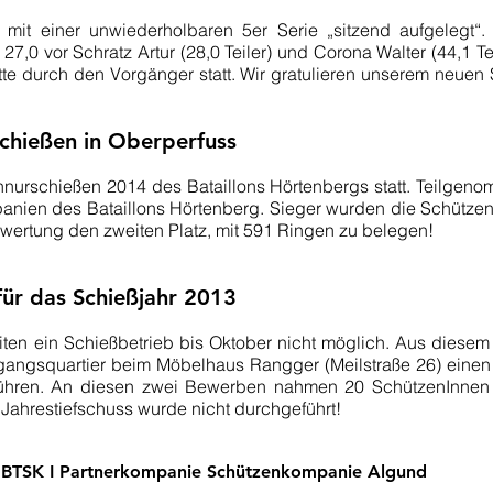
it einer unwiederholbaren 5er Serie „sitzend aufgelegt“. 
 27,0 vor Schratz Artur (28,0 Teiler) und Corona Walter (44,1 
te durch den Vorgänger statt. Wir gratulieren unserem neuen 
chießen in Oberperfuss
hnurschießen 2014 des Bataillons Hörtenbergs statt. Teilge
anien des Bataillons Hörtenberg. Sieger wurden die Schütze
swertung den zweiten Platz, mit 591 Ringen zu belegen!
 für das Schießjahr 2013
en ein Schießbetrieb bis Oktober nicht möglich. Aus diesem
angsquartier beim Möbelhaus Rangger (Meilstraße 26) einen
führen. An diesen zwei Bewerben nahmen 20 SchützenInnen t
ahrestiefschuss wurde nicht durchgeführt!
I
BTSK
I
Partner
kompanie
Schützenkompanie Algund