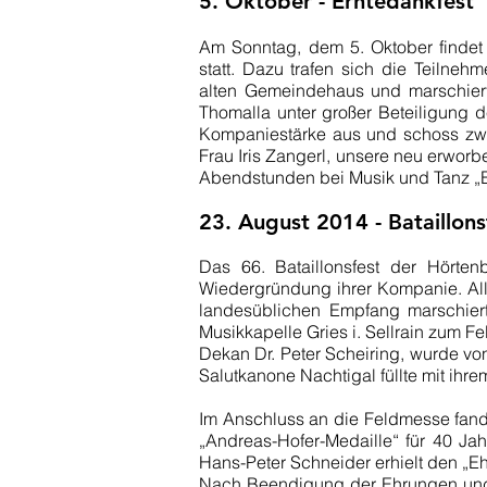
5. Oktober - Erntedankfest
Am Sonntag, dem 5. Oktober findet
statt. Dazu trafen sich die Teilne
alten Gemeindehaus und marschierte
Thomalla unter großer Beteiligung 
Kompaniestärke aus und schoss zwe
Frau Iris Zangerl, unsere neu erwor
Abendstunden bei Musik und Tanz „Er
23. August 2014 - Bataillonsf
Das 66. Bataillonsfest der Hörten
Wiedergründung ihrer Kompanie. All
landesüblichen Empfang marschiert
Musikkapelle Gries i. Sellrain zum F
Dekan Dr. Peter Scheiring, wurde vo
Salutkanone Nachtigal füllte mit ihre
Im Anschluss an die Feldmesse fand
„Andreas-Hofer-Medaille“ für 40 Ja
Hans-Peter Schneider erhielt den „
Nach Beendigung der Ehrungen und 