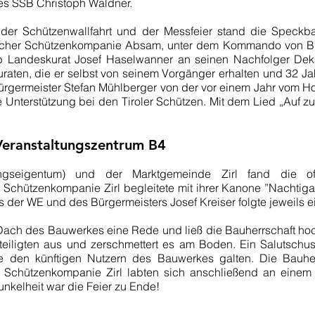
es SSB Christoph Waldner.
g der Schützenwallfahrt und der Messfeier stand die Speck
cher Schützenkompanie Absam, unter dem Kommando von BMjr.
 Landeskurat Josef Haselwanner an seinen Nachfolger Deka
aten, die er selbst von seinem Vorgänger erhalten und 32 Jahr
Bürgermeister Stefan Mühlberger von der vor einem Jahr vo
le Unterstützung bei den Tiroler Schützen. Mit dem Lied „Auf
 Veranstaltungszentrum B4
eigentum) und der Marktgemeinde Zirl fand die offi
e Schützenkompanie Zirl begleitete mit ihrer Kanone ”Nachtiga
 der WE und des Bürgermeisters Josef Kreiser folgte jeweils e
 Dach des Bauwerkes eine Rede und ließ die Bauherrschaft hoch 
eiligten aus und zerschmettert es am Boden. Ein Salutschus
den künftigen Nutzern des Bauwerkes galten. Die Bauherrs
chützenkompanie Zirl labten sich anschließend an einem re
nkelheit war die Feier zu Ende!