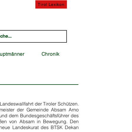
uten
Tirol Lexikon
uptmänner
Chronik
andeswallfahrt der Tiroler Schützen.
ermeister der Gemeinde Absam Arno
, und dem Bundesgeschäftsführer des
traßen von Absam in Bewegung. Den
r neue Landeskurat des BTSK Dekan