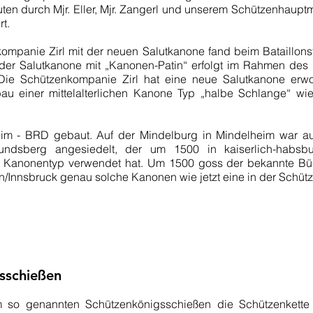
ten durch Mjr. Eller, Mjr. Zangerl und unserem Schützenhaup
rt.
mpanie Zirl mit der neuen Salutkanone fand beim Bataillonsfe
der Salutkanone mit „Kanonen-Patin“ erfolgt im Rahmen des
 Die Schützenkompanie Zirl hat eine neue Salutkanone erwo
au einer mittelalterlichen Kanone Typ „halbe Schlange“ wie 
eim - BRD gebaut. Auf der Mindelburg in Mindelheim war a
undsberg angesiedelt, der um 1500 in kaiserlich-habsb
n Kanonentyp verwendet hat. Um 1500 goss der bekannte Büc
/Innsbruck genau solche Kanonen wie jetzt eine in der Schütz
gsschießen
m so genannten Schützenkönigsschießen die Schützenkett