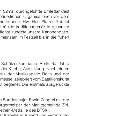
m 32mal durchgeführte Erntedankfest
 bäuerlichen Organisationen vor dem
erte unser Hw. Herr Pfarrer Gabriel
 rückte traditionsgemäß in gesamter
dienst zündete unsere Kanonenpatin,
einsam im Festzelt bis in die frühen
ie Schützenkompanie Reith 6o Jahre
der Kirche, Aufstellung. Nach einem
sik der Musikkapelle Reith und der
dmesse, zelebriert vom Bataillonskurat
 begleitet. Die erstmals ausgerückte
e Bundesmajor Erwin Zangerl mit der
ürgermeister der Marktgemeinde Zirl,
rethen-Medaille des BTSK“.
er Kapelle in Auland und vergnügten