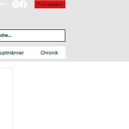
uten
Tirol Lexikon
uptmänner
Chronik