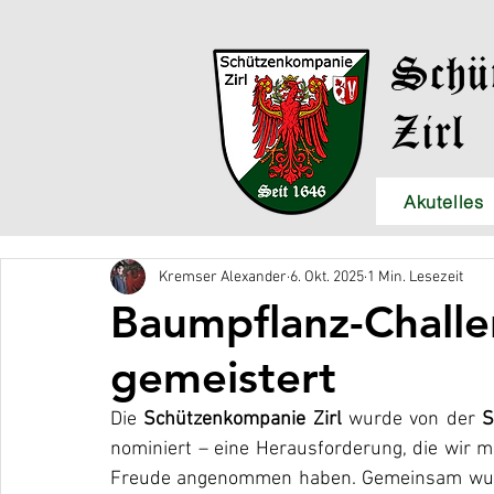
Schü
Zirl
Akutelles
Kremser Alexander
6. Okt. 2025
1 Min. Lesezeit
Baumpflanz-Challe
gemeistert
Die 
Schützenkompanie Zirl
 wurde von der 
S
nominiert – eine Herausforderung, die wir mi
Freude angenommen haben. Gemeinsam wurde