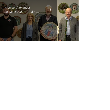
Kremser Alexander
20. März 2022
1 Min. Lesezeit
Ehrungen
Jahresscheibe 2022
Impressum
I
Statuten
I
Kontakt
I
BTSK
I
Partner
kompanie
Schützenkompanie
Algund